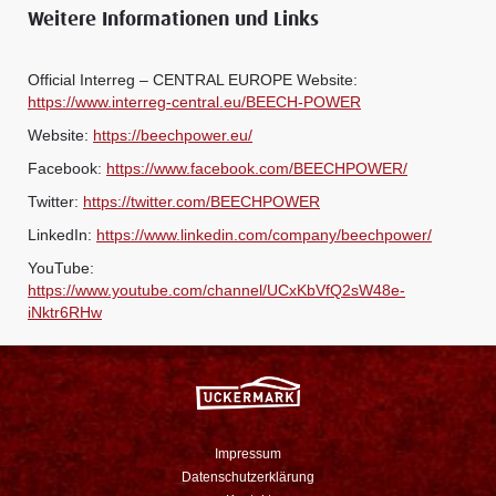
Weitere Informationen und Links
Official Interreg – CENTRAL EUROPE Website:
https://www.interreg-central.eu/BEECH-POWER
Website:
https://beechpower.eu/
Facebook:
https://www.facebook.com/BEECHPOWER/
Twitter:
https://twitter.com/BEECHPOWER
LinkedIn:
https://www.linkedin.com/company/beechpower/
YouTube:
https://www.youtube.com/channel/UCxKbVfQ2sW48e-
iNktr6RHw
Impressum
Datenschutzerklärung