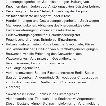
Judenangelegenheiten; Judenlästerungen, Haltung von
Knechten durch Juden oder Anstellungsakten jüdischer Lehrer,
Besetzung der Diakon Stellen, Umsetzung der Pröpste,
Visitationsberichte der Angermünder Kirche
Handel-Innungen und Gewerbeangelegenheiten; Streit wegen
Mahlgerechtigkeiten, Abhaltung des Pferdemarktes oder
Porzellanlieferungen, Schneidergesellenkasse.
Feuerwehrangelegenheiten; Feuerkassenregister,
Feuerlöschordnungen, Brände bei Einwohnern,
Polizeiangelegenheiten; Polizeiberichte, Steckbriefe, Pässe
und Wanderbücher, Erteilung von Aufenthaltsgenehmigungen,
Bauwesen, wie die Errichtung des Gaswerkes, des
Wasserwerkes, Vereinswesen, Gesundheits- u.
Veterinärwesen, Land- u. Forstwirtschaft,
Schulangelegenheiten,
Verkehrsanwesen; Bau der Eisenbahnstrecke Berlin-Stettin,
Bau der Eisenbahn Angermünde-Schwedt oder Chausseebau
von Boitzenburg nach Greiffenberg, Chausseebau nach
Oderberg.
Soweit dieser kleine Einblick in das umfangreiche
Aktenmaterial des Findbuch I des Stadtarchivs Angermünde.
Diesen Bestand können Sie, nach telefonischer Voranmeldung