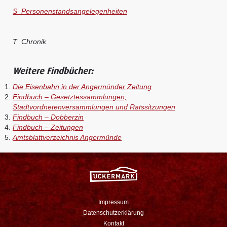
S Personenstandsangelegenheiten
T Chronik
Weitere Findbücher:
Die Eisenbahn in der Angermünder Zeitung
Findbuch – Gesetztessammlungen,
Stadtvordnetenversammlungen und Ratssitzungen
Findbuch – Dobberzin
Findbuch – Zeitungen
Amtsblattverzeichnis Angermünde
Impressum
Datenschutzerklärung
Kontakt