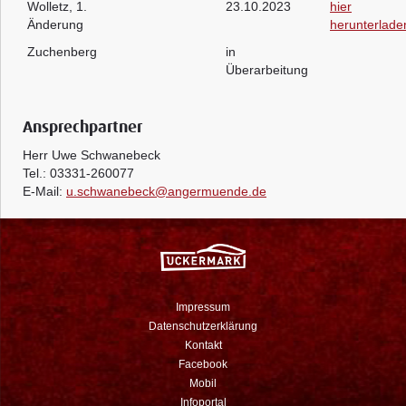
Wolletz, 1.
23.10.2023
hier
Änderung
herunterlade
Zuchenberg
in
Überarbeitung
Ansprechpartner
Herr Uwe Schwanebeck
Tel.: 03331-260077
E-Mail:
u.schwanebeck@angermuende.de
Impressum
Datenschutzerklärung
Kontakt
Facebook
Mobil
Infoportal