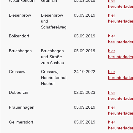
Altkünkendorf
Grumsin
05.09.2019
hier
herunterlade
Biesenbrow
Biesenbrow
05.09.2019
hier
und
herunterlade
Schäfereiweg
Bölkendorf
05.09.2019
hier
herunterlade
Bruchhagen
Bruchhagen
05.09.2019
hier
und Straße
herunterlade
zum Ausbau
Crussow
Crussow,
24.10.2022
hier
Henriettenhof,
herunterlade
Neuhof
Dobberzin
02.03.2023
hier
herunterlade
Frauenhagen
05.09.2019
hier
herunterlade
Gellmersdorf
05.09.2019
hier
herunterlade